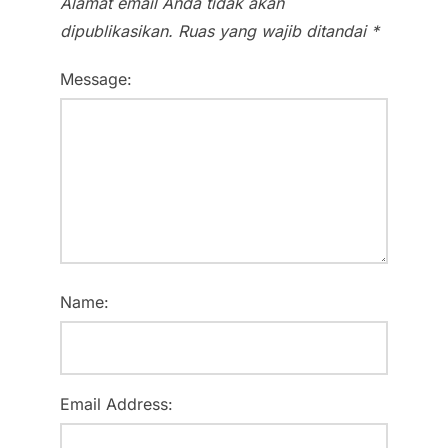
Alamat email Anda tidak akan
dipublikasikan.
Ruas yang wajib ditandai
*
Message:
Name:
Email Address: