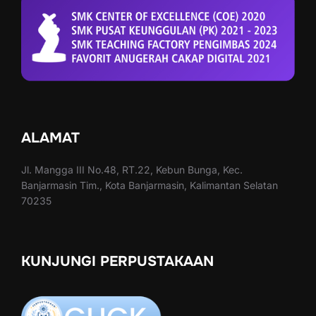
ALAMAT
Jl. Mangga III No.48, RT.22, Kebun Bunga, Kec.
Banjarmasin Tim., Kota Banjarmasin, Kalimantan Selatan
70235
KUNJUNGI PERPUSTAKAAN