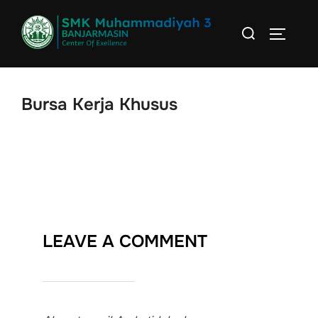
Bursa Kerja Khusus
LEAVE A COMMENT