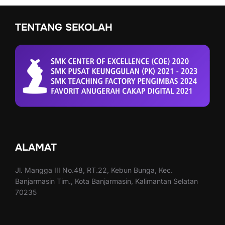
TENTANG SEKOLAH
ALAMAT
Jl. Mangga III No.48, RT.22, Kebun Bunga, Kec.
Banjarmasin Tim., Kota Banjarmasin, Kalimantan Selatan
70235