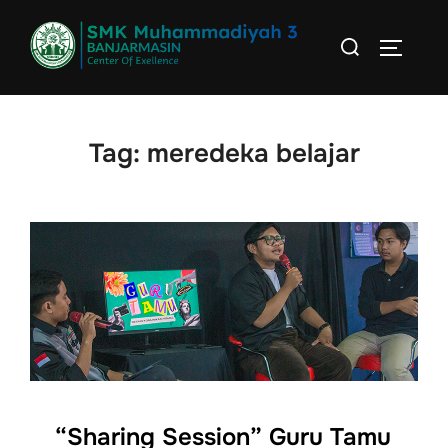
Skip
Search
to
TOGGLE
for:
content
Tag:
meredeka belajar
“Sharing Session” Guru Tamu