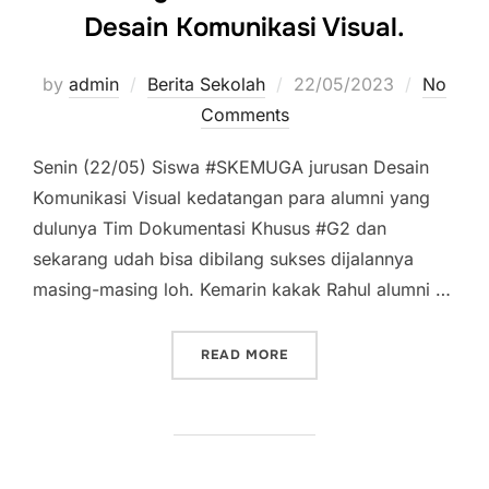
Desain Komunikasi Visual.
by
admin
Berita Sekolah
Posted
22/05/2023
No
Comments
on
Senin (22/05) Siswa #SKEMUGA jurusan Desain
Komunikasi Visual kedatangan para alumni yang
dulunya Tim Dokumentasi Khusus #G2 dan
sekarang udah bisa dibilang sukses dijalannya
masing-masing loh. Kemarin kakak Rahul alumni …
READ MORE
““SHARING SESSION” GUR