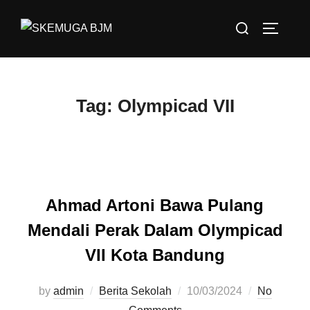
Skip
Search
to
TOGGLE
for:
content
Tag:
Olympicad VII
Ahmad Artoni Bawa Pulang
Mendali Perak Dalam Olympicad
VII Kota Bandung
by
admin
Berita Sekolah
Posted
10/03/2024
No