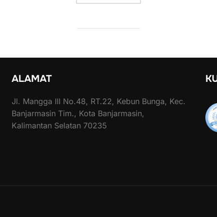
ALAMAT
K
Jl. Mangga III No.48, RT.22, Kebun Bunga, Kec.
Banjarmasin Tim., Kota Banjarmasin,
Kalimantan Selatan 70235