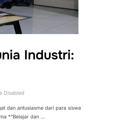
ia Industri:
 Disabled
t dan antusiasme dari para siswa
ma *“Belajar dan …
I BERSAMA DUNIA INDUSTRI: KETEMU STUDIO”