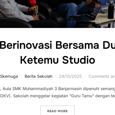
 Berinovasi Bersama Dun
Ketemu Studio
 Skemuga
Berita Sekolah
Posted
24/10/2025
Comments are
on
, Aula SMK Muhammadiyah 3 Banjarmasin dipenuhi semanga
 (DKV). Sekolah menggelar kegiatan “Guru Tamu” dengan te
READ MORE
“BELAJAR DAN BERINOVAS