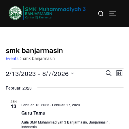
Skip
Search
to
TOGGLE
for:
content
smk banjarmasin
Events
smk banjarmasin
Events
2/13/2023
 - 
8/7/2026
E
E
SEARCH
LIST
v
S
v
Februari 2023
e
e
e
l
n
SEN
Februari 13, 2023
-
Februari 17, 2023
13
e
n
t
Guru Tamu
c
V
t
t
Aula
SMK Muhammadiyah 3 Banjarmasin, Banjarmasin,
Indonesia