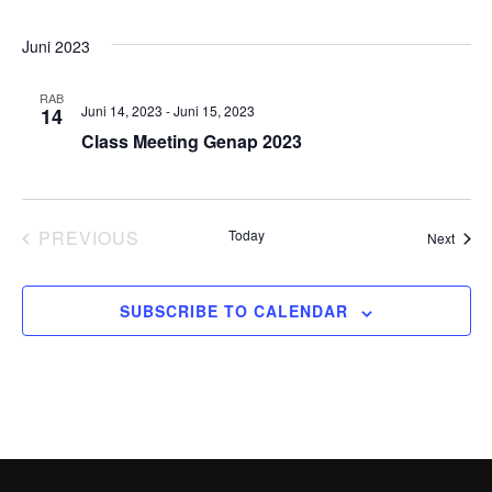
i
d
s
a
e
Juni 2023
S
t
w
e
RAB
e
s
Juni 14, 2023
-
Juni 15, 2023
14
.
Class Meeting Genap 2023
N
a
a
r
v
EVENTS
PREVIOUS
Today
Event
Next
c
i
g
h
SUBSCRIBE TO CALENDAR
a
a
t
n
i
d
o
n
V