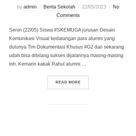
by
admin
Berita Sekolah
Posted
22/05/2023
No
Comments
on
Senin (22/05) Siswa #SKEMUGA jurusan Desain
Komunikasi Visual kedatangan para alumni yang
dulunya Tim Dokumentasi Khusus #G2 dan sekarang
udah bisa dibilang sukses dijalannya masing-masing
loh. Kemarin kakak Rahul alumni …
READ MORE
““SHARING SESSION” GUR