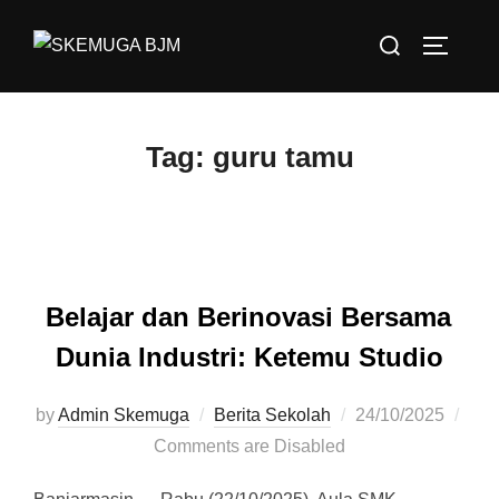
Skip
Search
to
TOGGLE
for:
content
Tag:
guru tamu
Belajar dan Berinovasi Bersama
Dunia Industri: Ketemu Studio
by
Admin Skemuga
Berita Sekolah
Posted
24/10/2025
Comments are Disabled
on