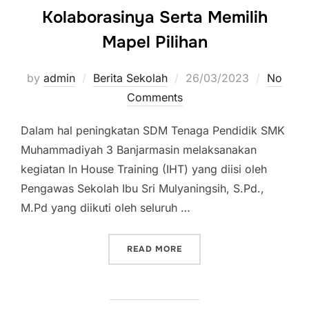
Kolaborasinya Serta Memilih
Mapel Pilihan
by
admin
Berita Sekolah
Posted
26/03/2023
No
Comments
on
Dalam hal peningkatan SDM Tenaga Pendidik SMK
Muhammadiyah 3 Banjarmasin melaksanakan
kegiatan In House Training (IHT) yang diisi oleh
Pengawas Sekolah Ibu Sri Mulyaningsih, S.Pd.,
M.Pd yang diikuti oleh seluruh …
READ MORE
“IHT JADWAL BLOK DAN K