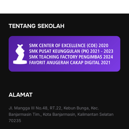
TENTANG SEKOLAH
ALAMAT
Jl. Mangga III No.48, RT.22, Kebun Bunga, Kec.
Banjarmasin Tim., Kota Banjarmasin, Kalimantan Selatan
70235