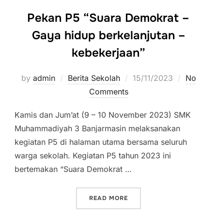
Pekan P5 “Suara Demokrat –
Gaya hidup berkelanjutan –
kebekerjaan”
by
admin
Berita Sekolah
Posted
15/11/2023
No
Comments
on
Kamis dan Jum’at (9 – 10 November 2023) SMK
Muhammadiyah 3 Banjarmasin melaksanakan
kegiatan P5 di halaman utama bersama seluruh
warga sekolah. Kegiatan P5 tahun 2023 ini
bertemakan “Suara Demokrat …
READ MORE
“PEKAN P5 “SUARA DEMOK