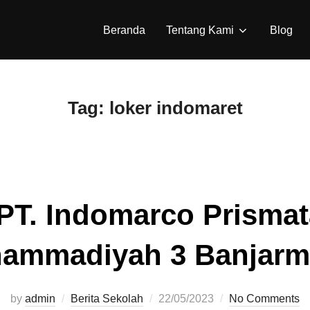
Beranda
Tentang Kami
Blog
Tag:
loker indomaret
PT. Indomarco Prisma
ammadiyah 3 Banjarm
by
admin
Berita Sekolah
Posted
22/05/2023
No Comments