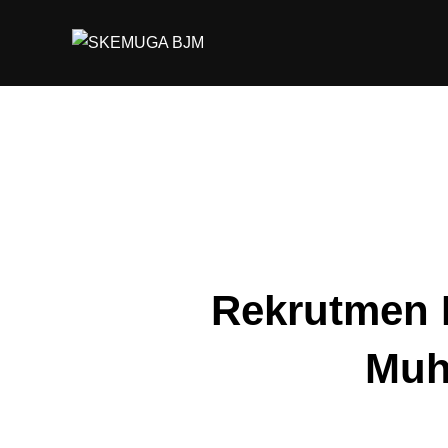
Skip
to
content
Rekrutmen 
Muh