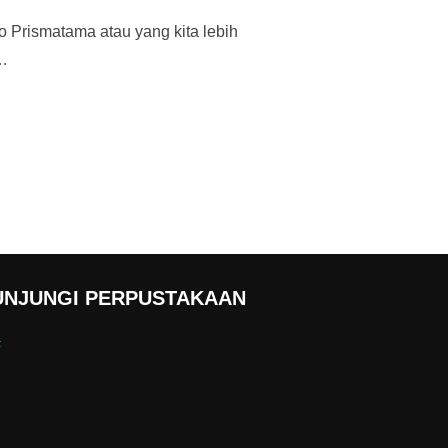
 Prismatama atau yang kita lebih
 …
RCO PRISMATAMA DI SMK MUHAMMADIYAH 3 BANJARMASIN”
UNJUNGI PERPUSTAKAAN