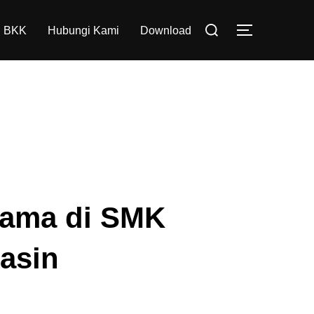
Search
BKK
Hubungi Kami
Download
TOGGLE S
for:
tama di SMK
asin