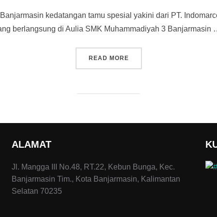
on
njarmasin kedatangan tamu spesial yakini dari PT. Indomarco
yang berlangsung di Aulia SMK Muhammadiyah 3 Banjarmasin
READ MORE
“REKRUTMEN PT. INDOMA
ALAMAT
K
Jl. Mangga III No.48, RT.22, Kebun Bunga, Kec.
Banjarmasin Tim., Kota Banjarmasin, Kalimantan
Selatan 70235