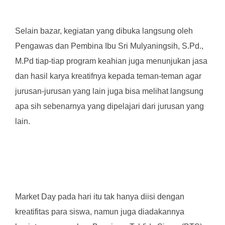
Selain bazar, kegiatan yang dibuka langsung oleh
Pengawas dan Pembina Ibu Sri Mulyaningsih, S.Pd.,
M.Pd tiap-tiap program keahian juga menunjukan jasa
dan hasil karya kreatifnya kepada teman-teman agar
jurusan-jurusan yang lain juga bisa melihat langsung
apa sih sebenarnya yang dipelajari dari jurusan yang
lain.
Market Day pada hari itu tak hanya diisi dengan
kreatifitas para siswa, namun juga diadakannya