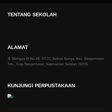
TENTANG SEKOLAH
ALAMAT
Jl. Mangga III No.48, RT.22, Kebun Bunga, Kec. Banjarmasin
Tim., Kota Banjarmasin, Kalimantan Selatan 70235
KUNJUNGI PERPUSTAKAAN