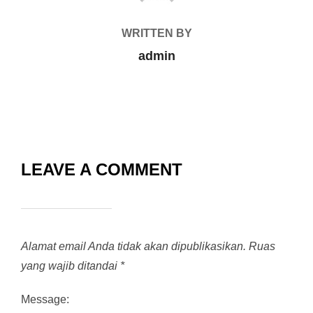
WRITTEN BY
admin
LEAVE A COMMENT
Alamat email Anda tidak akan dipublikasikan.
Ruas
yang wajib ditandai
*
Message: