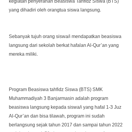
kegiatan penyerahan Beasiswa Tahfidz Siswa (BTS)
yang dihadiri oleh orangtua siswa langsung.
Sebanyak tujuh orang siswa/i mendapatkan beasiswa
langsung dari sekolah berkat hafalan Al-Qur’an yang
mereka miliki.
Program Beasiswa tahfidz Siswa (BTS) SMK
Muhammadiyah 3 Banjarmasin adalah program
beasiswa langsung kepada siswa/i yang hafal 1-3 Juz
Al-Qur’an dan bisa tilawah, program ini sudah
berlangsung sejak tahun 2017 dan sampai tahun 2022