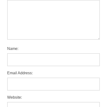
Name:
Email Address:
Website: