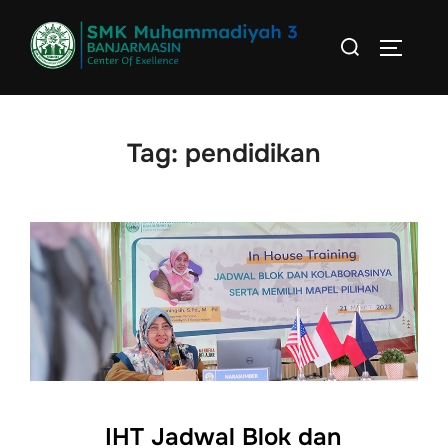
Skip
Search
to
TOGGLE
for:
content
Tag:
pendidikan
IHT Jadwal Blok dan