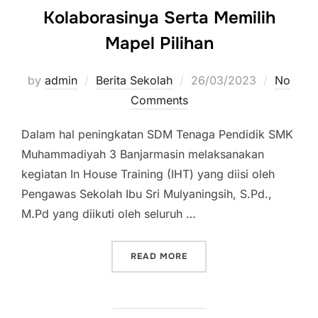
Kolaborasinya Serta Memilih
Mapel Pilihan
by
admin
Berita Sekolah
Posted
26/03/2023
No
Comments
on
Dalam hal peningkatan SDM Tenaga Pendidik SMK
Muhammadiyah 3 Banjarmasin melaksanakan
kegiatan In House Training (IHT) yang diisi oleh
Pengawas Sekolah Ibu Sri Mulyaningsih, S.Pd.,
M.Pd yang diikuti oleh seluruh …
READ MORE
“IHT JADWAL BLOK DAN K