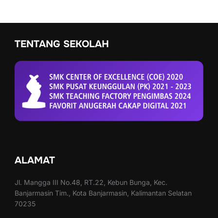
TENTANG SEKOLAH
ALAMAT
Jl. Mangga III No.48, RT.22, Kebun Bunga, Kec.
Banjarmasin Tim., Kota Banjarmasin, Kalimantan Selatan
70235