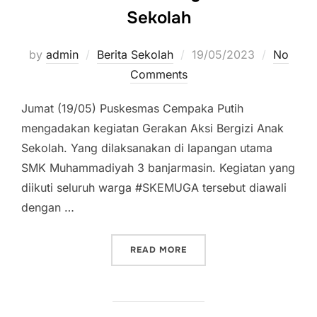
Sekolah
by
admin
Berita Sekolah
Posted
19/05/2023
No
Comments
on
Jumat (19/05) Puskesmas Cempaka Putih
mengadakan kegiatan Gerakan Aksi Bergizi Anak
Sekolah. Yang dilaksanakan di lapangan utama
SMK Muhammadiyah 3 banjarmasin. Kegiatan yang
diikuti seluruh warga #SKEMUGA tersebut diawali
dengan …
READ MORE
“GERAKAN AKSI BERGIZI 