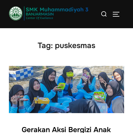
Skip
Search
to
TOGGLE
for:
content
Tag:
puskesmas
Gerakan Aksi Bergizi Anak