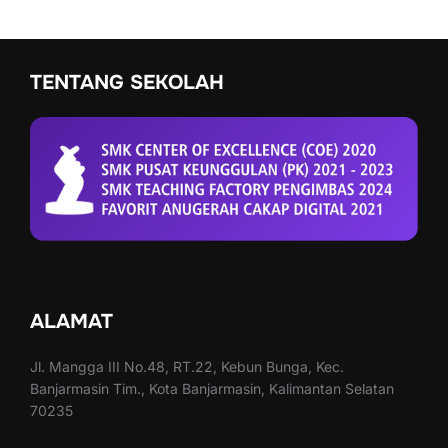
TENTANG SEKOLAH
ALAMAT
Jl. Mangga III No.48, RT.22, Kebun Bunga, Kec.
Banjarmasin Tim., Kota Banjarmasin, Kalimantan Selatan
70235