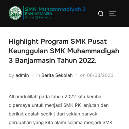
Skip
Search
to
TOGGLE
for:
content
Highlight Program SMK Pusat
Keunggulan SMK Muhammadiyah
3 Banjarmasin Tahun 2022.
by
admin
in
Berita Sekolah
on
Posted
06/03/2023
on
Alhamdulillah pada tahun 2022 kita kembali
dipercaya untuk menjadi SMK PK lanjutan dan
berikut adalah sedikit dari sekian banyak
perubahan yang kita alami selama menjadi SMK