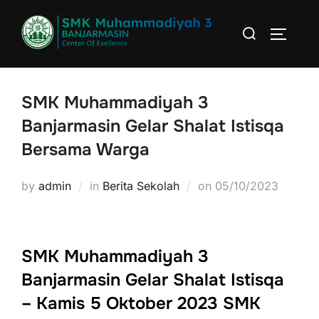
Skip
Search
to
TOGGLE
for:
content
SMK Muhammadiyah 3
Banjarmasin Gelar Shalat Istisqa
Bersama Warga
by
admin
in
Berita Sekolah
on
Posted
05/10/2023
on
SMK Muhammadiyah 3
Banjarmasin Gelar Shalat Istisqa
– Kamis 5 Oktober 2023 SMK