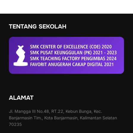
TENTANG SEKOLAH
ALAMAT
Jl. Mangga III No.48, RT.22, Kebun Bunga, Kec.
Banjarmasin Tim., Kota Banjarmasin, Kalimantan Selatan
70235