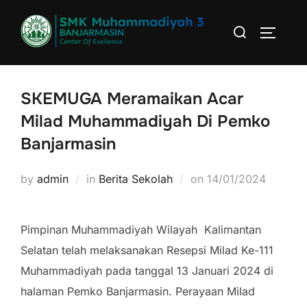
Skip
Search
to
TOGGLE
for:
content
SKEMUGA Meramaikan Acar
Milad Muhammadiyah Di Pemko
Banjarmasin
by
admin
in
Berita Sekolah
on
Posted
14/01/2024
on
Pimpinan Muhammadiyah Wilayah Kalimantan
Selatan telah melaksanakan Resepsi Milad Ke-111
Muhammadiyah pada tanggal 13 Januari 2024 di
halaman Pemko Banjarmasin. Perayaan Milad