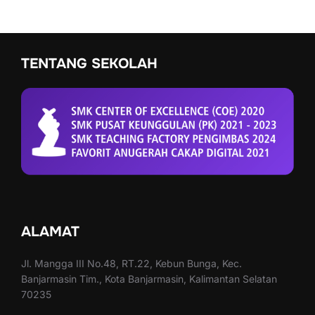
TENTANG SEKOLAH
ALAMAT
Jl. Mangga III No.48, RT.22, Kebun Bunga, Kec.
Banjarmasin Tim., Kota Banjarmasin, Kalimantan Selatan
70235