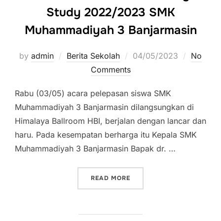
Study 2022/2023 SMK
Muhammadiyah 3 Banjarmasin
by
admin
Berita Sekolah
Posted
04/05/2023
No
Comments
on
Rabu (03/05) acara pelepasan siswa SMK
Muhammadiyah 3 Banjarmasin dilangsungkan di
Himalaya Ballroom HBI, berjalan dengan lancar dan
haru. Pada kesempatan berharga itu Kepala SMK
Muhammadiyah 3 Banjarmasin Bapak dr. …
READ MORE
“THE GRADUATION OF AC