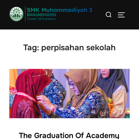
Skip
Search
to
TOGGLE
for:
content
Tag:
perpisahan sekolah
The Graduation Of Academy