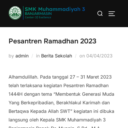
Skip
Search
to
TOGGLE
for:
content
Pesantren Ramadhan 2023
by
admin
in
Berita Sekolah
on
Posted
04/04/2023
on
Alhamdulillah. Pada tanggal 27 – 31 Maret 2023
telah terlaksana kegiatan Pesantren Ramadhan
1444H dengan tema “Membentuk Generasi Muda
Yang Berkepribadian, Berakhlakul Karimah dan
Bertaqwa Kepada Allah SWT” kegiatan ini dibuka
langsung oleh Kepala SMK Muhammadiyah 3