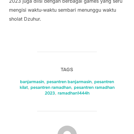
2023 juga diisi dengan berbagai games yang seru
mengisi waktu-waktu sembari menunggu waktu
sholat Dzuhur.
TAGS
banjarmasin
,
pesantren banjarmasin
,
pesantren
kilat
,
pesantren ramadhan
,
pesantren ramadhan
2023
,
ramadhan1444h
POST AUTHOR